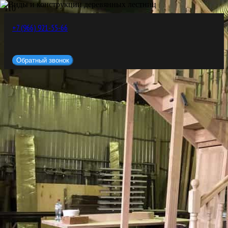
+7 (966) 921-55-66
Обратный звонок
ЛЕСТНИЦЫ НА ЗАКАЗ В СПБ
ИЗ ДЕРЕВА, МЕТАЛЛА,
БЕТОНА, СТЕКЛА
Деревянные лестницы
Лестницы из массива
Отделка лестницы деревом
Бетонные лестницы
Металлические лестницы
Стеклянные лестницы
Чугунные лестницы
+7 (812) 317-76-17