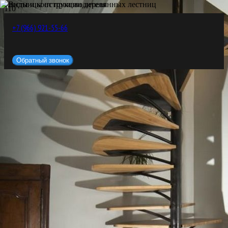
+7 (966) 921-55-66
Обратный звонок
ЛЕСТНИЦЫ НА ЗАКАЗ В СПБ
ИЗ ДЕРЕВА, МЕТАЛЛА,
БЕТОНА, СТЕКЛА
Деревянные лестницы
Лестницы из массива
Отделка лестницы деревом
Бетонные лестницы
Металлические лестницы
Стеклянные лестницы
Чугунные лестницы
+7 (812) 317-76-17