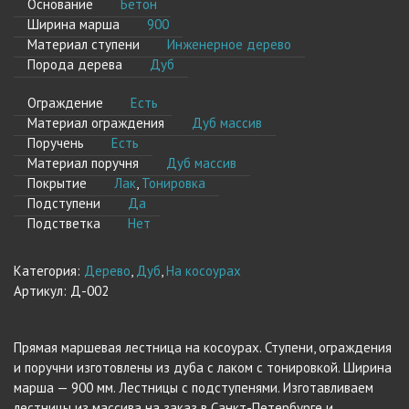
Основание
Бетон
Ширина марша
900
Материал ступени
Инженерное дерево
Порода дерева
Дуб
Ограждение
Есть
Материал ограждения
Дуб массив
Поручень
Есть
Материал поручня
Дуб массив
Покрытие
Лак
,
Тонировка
Подступени
Да
Подстветка
Нет
Категория:
Дерево
,
Дуб
,
На косоурах
Артикул:
Д-002
Прямая маршевая лестница на косоурах. Ступени, ограждения
и поручни изготовлены из дуба с лаком с тонировкой. Ширина
марша — 900 мм. Лестницы с подступенями. Изготавливаем
лестницы из массива на заказ в Санкт-Петербурге и